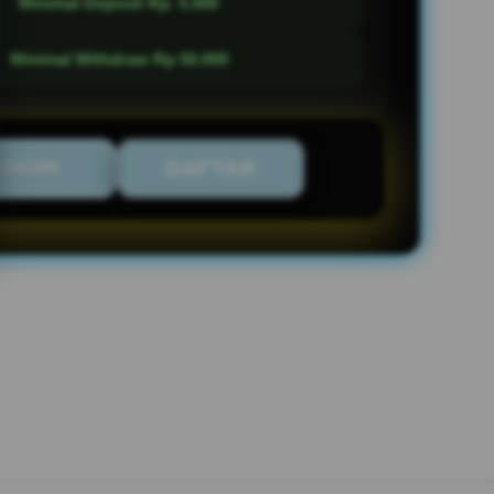
Minimal Deposit Rp. 5.000
Minimal Withdraw Rp 50.000
LOGIN
DAFTAR