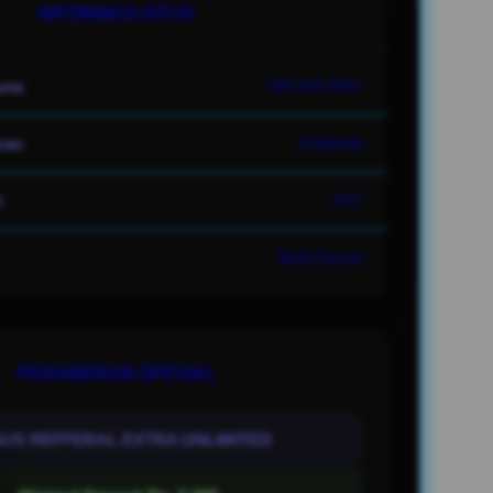
INFORMASI SITUS
una
444.444.444+
ran
4 Metode
t
24/7
Multi-Device
PENAWARAN SPESIAL
US REFFERAL EXTRA UNLIMITED