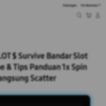
Dukungan
For Business
Cari
Troli
Login/Sign-Up
Cari
T $ Survive Bandar Slot
e & Tips Panduan 1x Spin
angsung Scatter