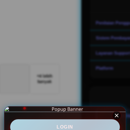
Penilaian Pengg
Sistem Pembaya
Layanan Suppor
Platform
+4 lebih
banyak
BON
LOGIN