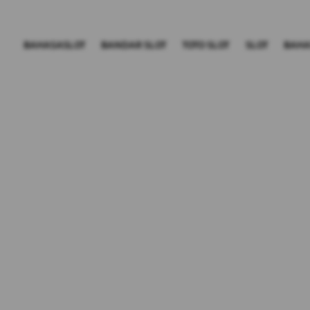
Skip
to
content
BAHASASLOT
BANDAR SLOT
TOTO SLOT
SLOT
BAHA