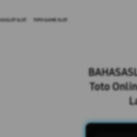
SASLOT SLOT
TOTO GAME SLOT
BAHASASLO
Toto Onlin
L